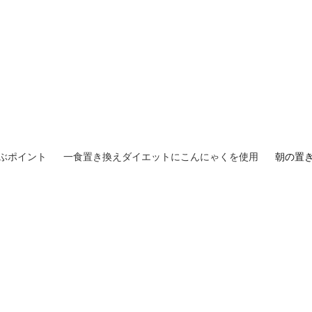
ぶポイント
一食置き換えダイエットにこんにゃくを使用
朝の置