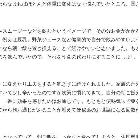
わらなければほとんど体重に変化はなく悩んでいたところ、置
やスムージーなどを飲むというイメージで、その分お金がかか
、例えば豆乳、野菜ジュースなど健康的で自分で飲みやすいよ
れなら朝ご飯を置き換えることで続けやすいと思いました。も
のを飲んでいたので、それを朝食の代わりにすることにしまし
トに変えたり工夫をすると飽きずに続けられました。家族のた
すいて少し辛かったのですが次第に慣れてきて、自分の朝ご飯
。一番に効果を感じたのはお通じです。もともと便秘気味で薬
てから朝お通じがあることが増えて便秘薬のお世話になる回数
」となっていて、朝ご飯をしっかりと食べてしまうと、生理機