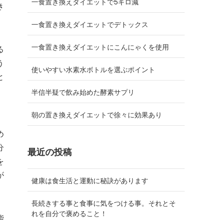
一食置き換えダイエットで5キロ減
き
一食置き換えダイエットでデトックス
一食置き換えダイエットにこんにゃくを使用
る
う
使いやすい水素水ボトルを選ぶポイント
と
半信半疑で飲み始めた酵素サプリ
朝の置き換えダイエットで徐々に効果あり
め
分
最近の投稿
を
が
健康は食生活と運動に秘訣があります
長続きする事と食事に気をつける事。それとそ
れを自分で褒めること！
能