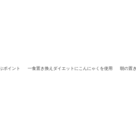
ぶポイント
一食置き換えダイエットにこんにゃくを使用
朝の置