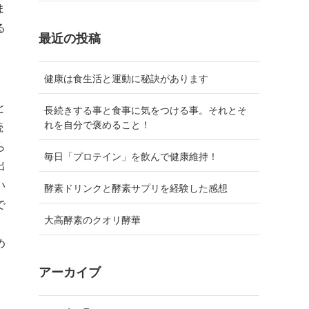
ま
る
最近の投稿
健康は食生活と運動に秘訣があります
と
長続きする事と食事に気をつける事。それとそ
れを自分で褒めること！
続
ら
毎日「プロテイン」を飲んで健康維持！
出
い
酵素ドリンクと酵素サプリを経験した感想
で
大高酵素のクオリ酵華
め
アーカイブ