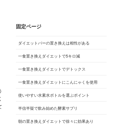
固定ページ
ダイエットバーの置き換えは相性がある
一食置き換えダイエットで5キロ減
一食置き換えダイエットでデトックス
一食置き換えダイエットにこんにゃくを使用
う
使いやすい水素水ボトルを選ぶポイント
く
て
半信半疑で飲み始めた酵素サプリ
朝の置き換えダイエットで徐々に効果あり
な